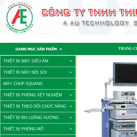
TRANG C
THIẾT BỊ MÁY SIÊU ÂM
THIẾT BỊ MÁY NỘI SOI
MÁY CHỤP XQUANG
THIẾT BỊ PHÒNG XÉT NGHIỆM
THIẾT BỊ THEO DÕI CHỨC NĂNG
THIẾT BỊ ĐO LOÃNG XƯƠNG
THIẾT BỊ PHÒNG MỔ