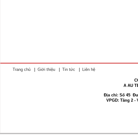
Trang chủ
|
Giới thiệu
|
Tin tức
|
Liên hệ
C
A AU 
Địa chỉ:
Số 45 Đườ
VPGD: Tầng 2 - 