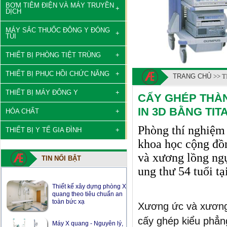
BƠM TIÊM ĐIỆN VÀ MÁY TRUYỀN
DỊCH
MÁY SẮC THUỐC ĐÔNG Y ĐÓNG
TÚI
THIẾT BỊ PHÒNG TIỆT TRÙNG
THIẾT BỊ PHỤC HỒI CHỨC NĂNG
TRANG CHỦ
>> 
THIẾT BỊ MÁY ĐÔNG Y
CẤY GHÉP THÀ
IN 3D BẰNG TI
HÓA CHẤT
Phòng thí nghiệm 
THIẾT BỊ Y TẾ GIA ĐÌNH
khoa học cộng đồ
và xương lồng ng
TIN NỔI BẬT
ung thư 54 tuổi t
Thiết kế xây dựng phòng X
quang theo tiêu chuẩn an
toàn bức xạ
Xương ức và xương 
Máy X quang - Nguyên lý,
cấy ghép kiểu phẳng
cấu tạo và phân loại máy