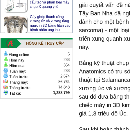
chụp X quang y tế
giải quyết vấn đề n
Tây Ban Nha đã ngh
Cấy ghép thành công
xương ức và xương lồng
dành cho một bệnh 
ngực in 3D bằng titan vào
bệnh nhân ung thư
sarcoma) - một loại
triển xung quanh x
Đổi mới hoàn thiện tiêu
chuẩn thiết kế bệnh viện
THỐNG KÊ TRUY CẬP
này.
5
​
Đang online:
233
Hôm nay:
Bằng kỹ thuật chụp 
354
Hôm qua:
Anatomics có trụ sở
233
Tuần này:
2,674
Tuần trước:
thuật tại Salamanca
86,764
Tháng này:
74,848
xương ức và xương
Tháng trước:
1,288,799
Tất cả:
sau đó đưa bảng th
chiếc máy in 3D kim
giá 1,3 triệu đô Úc.
Sau khi hoàn thành